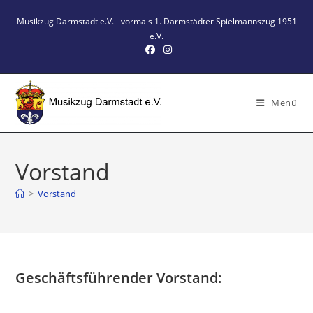
Zum
Musikzug Darmstadt e.V. - vormals 1. Darmstädter Spielmannszug 1951
Inhalt
e.V.
springen
Menü
Vorstand
>
Vorstand
Geschäftsführender Vorstand: