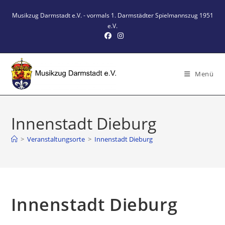
Zum
Musikzug Darmstadt e.V. - vormals 1. Darmstädter Spielmannszug 1951
Inhalt
e.V.
springen
Menü
Innenstadt Dieburg
>
Veranstaltungsorte
>
Innenstadt Dieburg
Innenstadt Dieburg