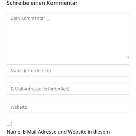
Schreibe einen Kommentar
Kommentar
Gib
deinen
Namen
Gib
oder
deine
Benutzernamen
E-
Gib
zum
Mail-
deine
Kommentieren
Adresse
Website-
ein
zum
URL
Name, E-Mail-Adresse und Website in diesem
Kommentieren
ein