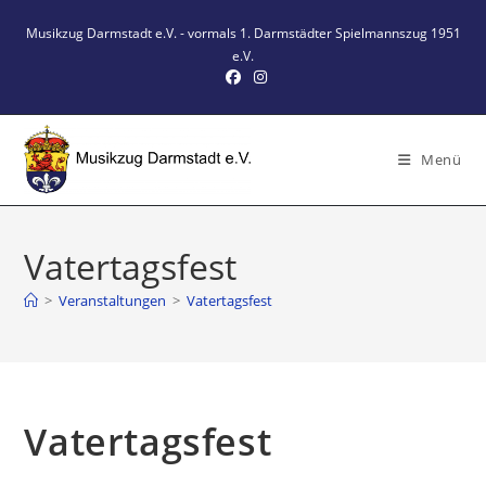
Zum
Musikzug Darmstadt e.V. - vormals 1. Darmstädter Spielmannszug 1951
Inhalt
e.V.
springen
Menü
Vatertagsfest
>
Veranstaltungen
>
Vatertagsfest
Vatertagsfest