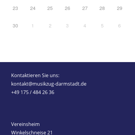
23
24
25
26
27
28
29
30
1
2
3
4
5
6
Kontaktieren Sie uns:
kontakt@musikzug-darmstadt.de
+49 175 / 484 26 36
Vereinsheim
Winkelschneise 21