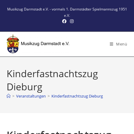
Zum
Musikzug Darmstadt e.V. - vormals 1. Darmstädter Spielmannszug 1951
Inhalt
e.V.
springen
Menü
Kinderfastnachtszug
Dieburg
>
Veranstaltungen
>
Kinderfastnachtszug Dieburg