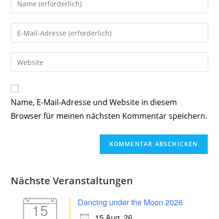
deinen
Namen
Gib
oder
deine
Benutzernamen
E-
Gib
zum
Mail-
deine
Kommentieren
Adresse
Website-
ein
zum
URL
Name, E-Mail-Adresse und Website in diesem
Kommentieren
ein
ein
Browser für meinen nächsten Kommentar speichern.
(optional)
Nächste Veranstaltungen
Dancing under the Moon 2026
15
15 Aug. 26