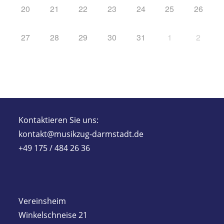
20
21
22
23
24
25
26
27
28
29
30
31
1
2
Kontaktieren Sie uns:
kontakt@musikzug-darmstadt.de
+49 175 / 484 26 36
Vereinsheim
Winkelschneise 21