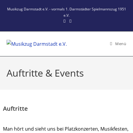
Zum
Musikzug Darmstadt e.V. - vormals 1. Darmstädter Spielmannszug 1951
Inhalt
e.V.
springen
Menü
Auftritte & Events
Auftritte
Man hört und sieht uns bei Platzkonzerten, Musikfesten,