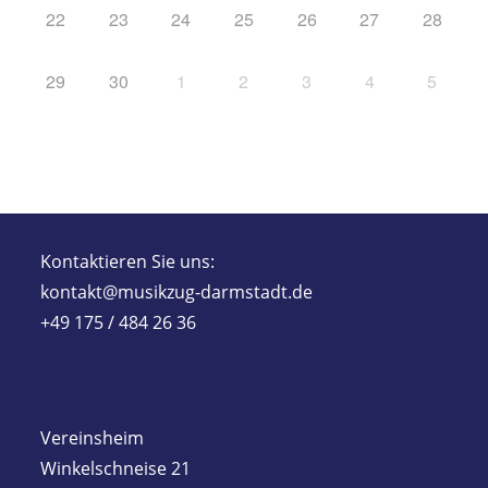
22
23
24
25
26
27
28
29
30
1
2
3
4
5
Kontaktieren Sie uns:
kontakt@musikzug-darmstadt.de
+49 175 / 484 26 36
Vereinsheim
Winkelschneise 21