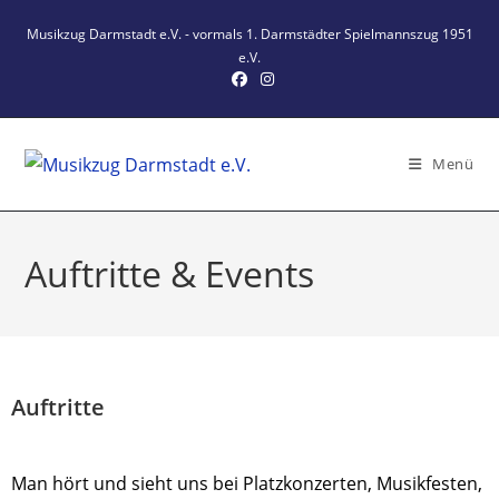
Zum
Musikzug Darmstadt e.V. - vormals 1. Darmstädter Spielmannszug 1951
Inhalt
e.V.
springen
Menü
Auftritte & Events
Auftritte
Man hört und sieht uns bei Platzkonzerten, Musikfesten,